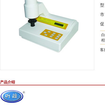
市
促
白
程
客
产品介绍