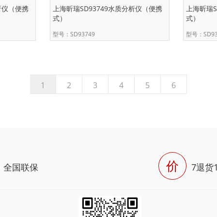
析仪（便携
上海昕瑞SD93749水质分析仪（便携
上海昕瑞S
式）
式）
型号：SD93749
型号：SD93
1
2
3
4
5
6
价
全国联保
7退货